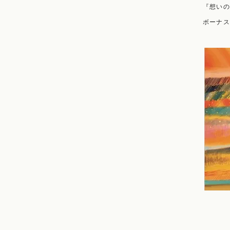
​『想い
​ボーナ