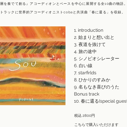
の層を奏でて創る
』アコーディオンとベースを中心に展開する全10曲の物語
ストラックに世界的アコーディオニストcobaと共演曲「春に還る」を収録。
1. introduction
2. 始まりと想い出と
3. 夜道を抜けて
4. 旅の途中
5. シノビオシレーター
6. 白い線
7. starfirlds
8. ひかりのすみか
9. 名もなき喜びのうた
Bonus track
10. 春に還る(special guest
税込 2800円
こちらで購入いただけます