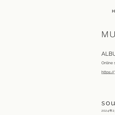
H
​M
ALBU
Onli
https:/
sou
2024年