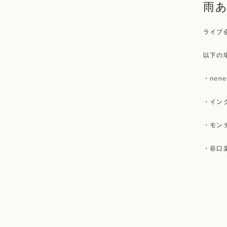
雨
ライブ
以下の
・nen
・イン
・モン
・谷口