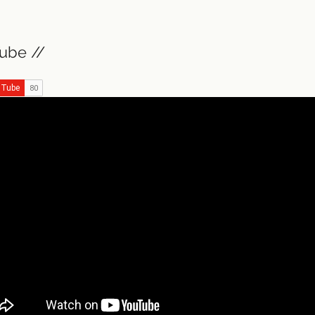
ube //